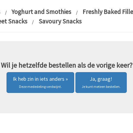
s
Yoghurt and Smothies
Freshly Baked Fille
/
/
et Snacks
Savoury Snacks
/
Wil je hetzelfde bestellen als de vorige keer?
Ik heb zin in iets anders »
Ja, graag!
Deze mededeling verdwijnt.
Je kunt meteen bestellen.